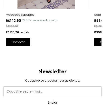
Macacão Babados
Saia Te
R$142,90
R$94,
5% OFF
comprando 4 ou mais
R$285,90
R$188,9
R$135,76
R$90,1
com
Pix
Comprar
Co
Newsletter
Cadastre-se e receba nossas ofertas.