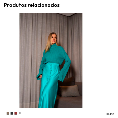
Produtos relacionados
+1
Blusa M