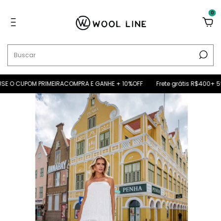
0
 O CUPOM PRIMEIRACOMPRA E GANHE + 10%OFF
Frete grátis R$400+ 5% O