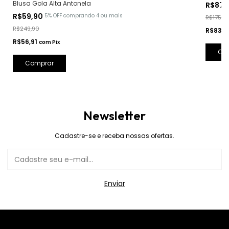
Blusa Gola Alta Antonela
R$87,
R$59,90
5% OFF
comprando 4 ou mais
R$175,9
R$249,90
R$83,5
R$56,91
com
Pix
Co
Comprar
Newsletter
Cadastre-se e receba nossas ofertas.