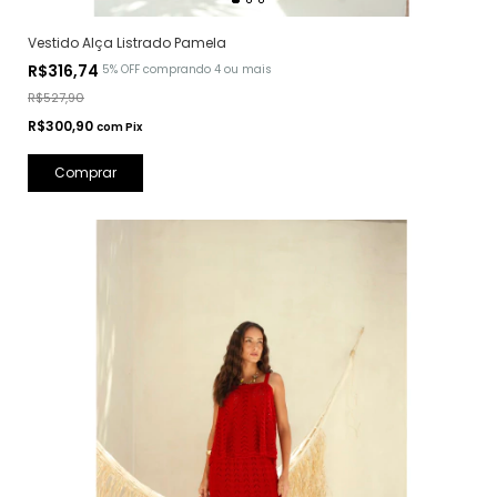
Vestido Alça Listrado Pamela
R$316,74
5% OFF
comprando 4 ou mais
R$527,90
R$300,90
com
Pix
Comprar