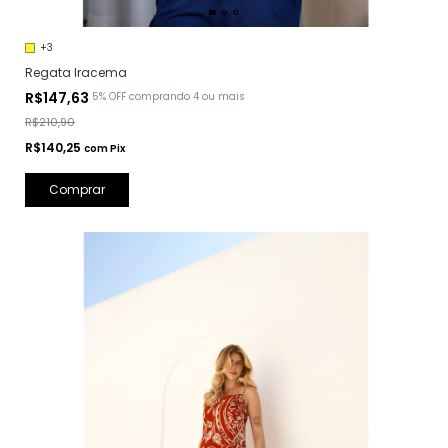
+3
Regata Iracema
R$147,63
5% OFF
comprando 4 ou mais
R$210,90
R$140,25
com
Pix
Comprar