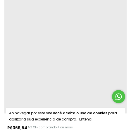
Ao navegar por este site
você aceita o uso de cookies
para
agilizar a sua experiência de compra.
Entendi
Conjunto com Cinto Joana
R$369,54
5% OFF
comprando 4 ou mais