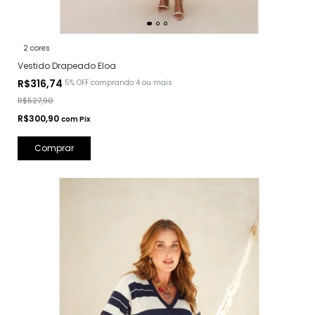
2 cores
Vestido Drapeado Eloa
R$316,74
5% OFF
comprando 4 ou mais
R$527,90
R$300,90
com
Pix
Comprar