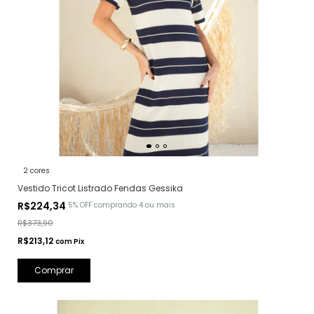
2 cores
Vestido Tricot Listrado Fendas Gessika
R$224,34
5% OFF
comprando 4 ou mais
R$373,90
R$213,12
com
Pix
Comprar