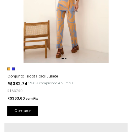
Conjunto Tricot Floral Juliete
R$382,74
5% OFF
comprando 4 ou mais
R$637,90
R$363,60
com
Pix
Comprar