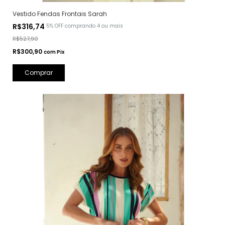
Vestido Fendas Frontais Sarah
R$316,74
5% OFF
comprando 4 ou mais
R$527,90
R$300,90
com
Pix
Comprar