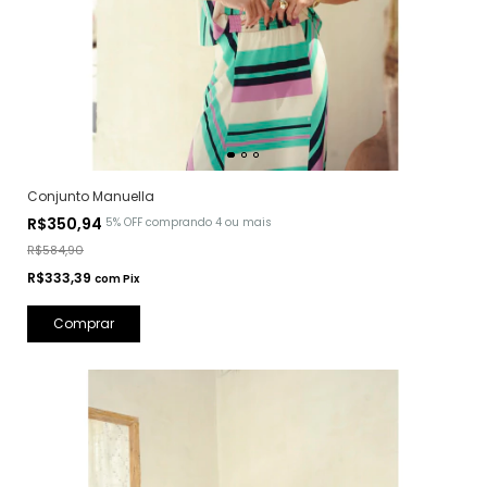
Conjunto Manuella
R$350,94
5% OFF
comprando 4 ou mais
R$584,90
R$333,39
com
Pix
Comprar