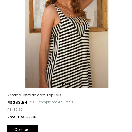
Vestido Listrado com Top Lais
R$263,94
5% OFF
comprando 4 ou mais
R$439,90
R$250,74
com
Pix
Comprar