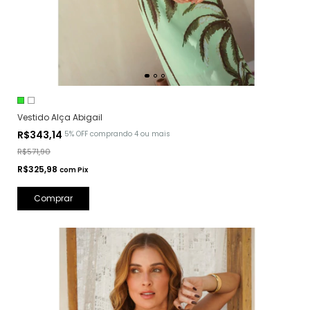
Vestido Alça Abigail
R$343,14
5% OFF
comprando 4 ou mais
R$571,90
R$325,98
com
Pix
Comprar