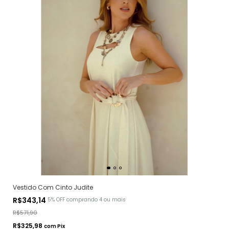
Vestido Com Cinto Judite
R$343,14
5% OFF
comprando 4 ou mais
R$571,90
R$325,98
com
Pix