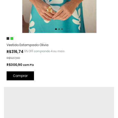
Vestido Estampado Olivia
R$316,74
5% OFF
comprando 4 ou mais
R$527,90
R$300,90
com
Pix
Comprar