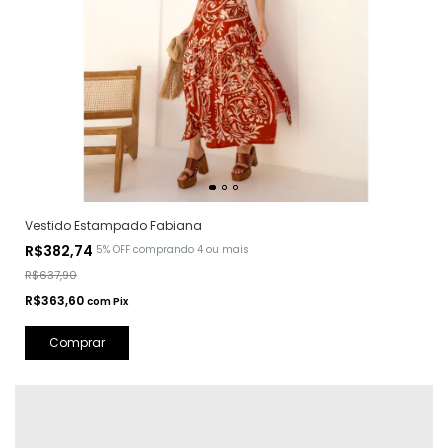
Vestido Estampado Fabiana
R$382,74
5% OFF
comprando 4 ou mais
R$637,90
R$363,60
com
Pix
Comprar