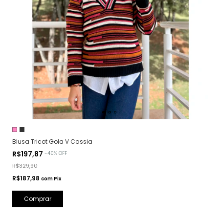
Blusa Tricot Gola V Cassia
R$197,87
-
40
%
OFF
R$329,90
R$187,98
com
Pix
Comprar