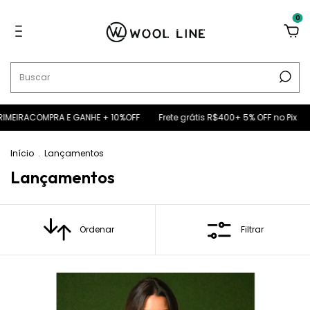
0
 GANHE + 10%OFF
Frete grátis R$400+ 5% OFF no Pix
USE O CUPOM PR
Início
.
Lançamentos
Lançamentos
Ordenar
Filtrar