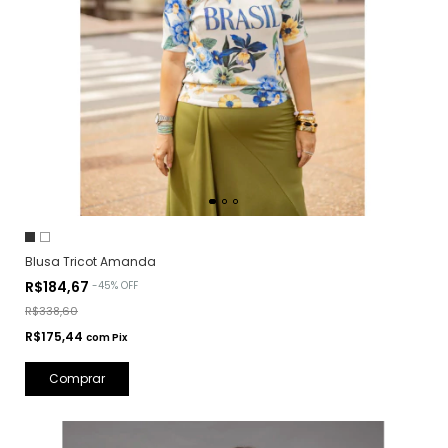
Blusa Tricot Amanda
R$184,67
-
45
%
OFF
R$338,60
R$175,44
com
Pix
Comprar