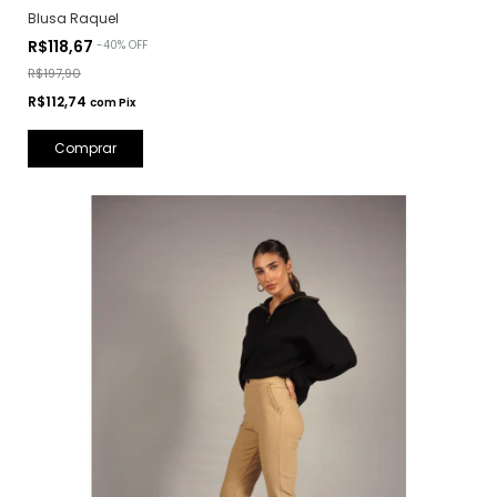
Blusa Raquel
R$118,67
-
40
%
OFF
R$197,90
R$112,74
com
Pix
Comprar