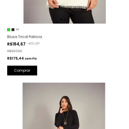
+1
Blusa Tricot Patricia
R$184,67
-
40
%
OFF
R$307,90
R$175,44
com
Pix
Comprar