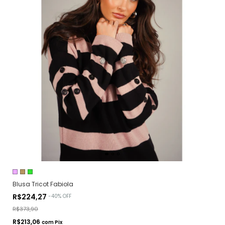
Blusa Tricot Fabiola
R$224,27
-
40
%
OFF
R$373,90
R$213,06
com
Pix