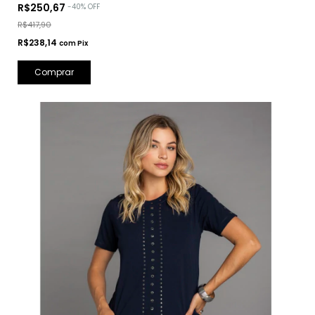
R$250,67
-
40
%
OFF
R$417,90
R$238,14
com
Pix
Comprar