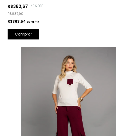
R$382,67
-
40
%
OFF
R$637,90
R$363,54
com
Pix
Comprar