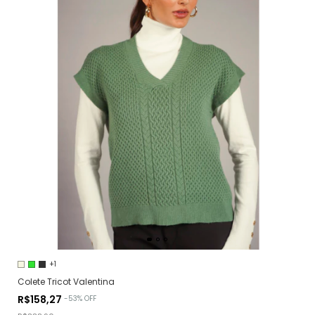
+1
Colete Tricot Valentina
R$158,27
-
53
%
OFF