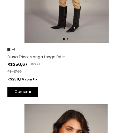
+1
Blusa Tricot Manga Longa Ester
R$250,67
-
40
%
OFF
R$417,90
R$238,14
com
Pix
Comprar