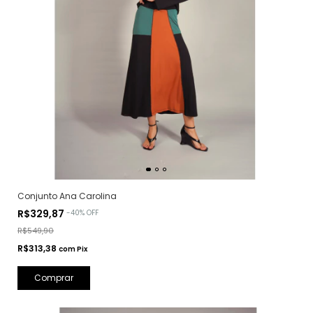
Conjunto Ana Carolina
R$329,87
-
40
%
OFF
R$549,90
R$313,38
com
Pix
Comprar