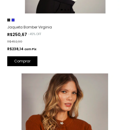
Jaqueta Bomber Virginia
R$250,67
-
45
%
OFF
R$452,90
R$238,14
com
Pix
Comprar