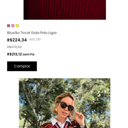
Blusão Tricot Gola Polo Ligia
R$224,34
-
40
%
OFF
R$373,90
R$213,12
com
Pix
Comprar