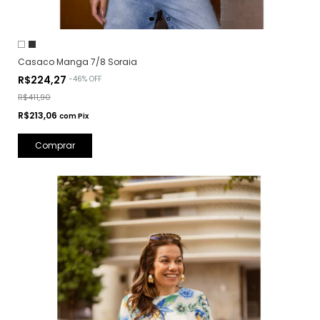
Casaco Manga 7/8 Soraia
R$224,27
-
46
%
OFF
R$411,90
R$213,06
com
Pix
Comprar