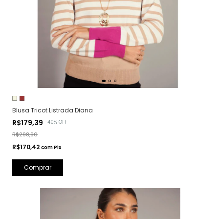
Blusa Tricot Listrada Diana
R$179,39
-
40
%
OFF
R$298,90
R$170,42
com
Pix
Comprar