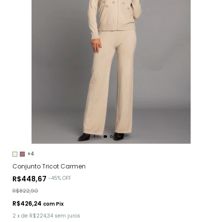
+4
Conjunto Tricot Carmen
R$448,67
-
45
%
OFF
R$822,90
R$426,24
com
Pix
2
x
de
R$224,34
sem juros