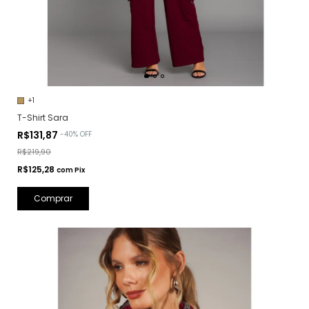
+1
T-Shirt Sara
R$131,87
-
40
%
OFF
R$219,90
R$125,28
com
Pix
Comprar