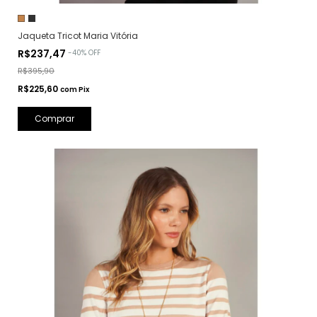
Jaqueta Tricot Maria Vitória
R$237,47
-
40
%
OFF
R$395,90
R$225,60
com
Pix
Comprar