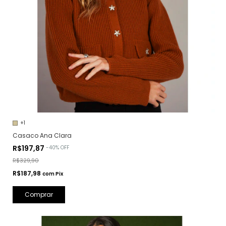
+1
Casaco Ana Clara
R$197,87
-
40
%
OFF
R$329,90
R$187,98
com
Pix
Comprar