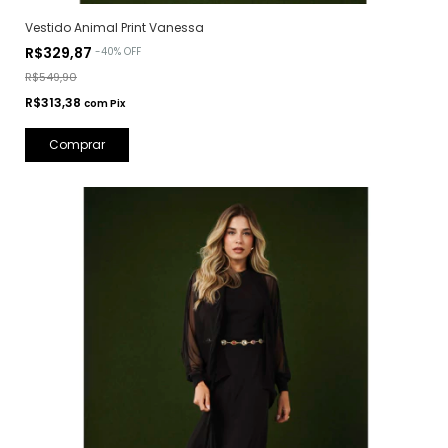
Vestido Animal Print Vanessa
R$329,87
-
40
%
OFF
R$549,90
R$313,38
com
Pix
Comprar