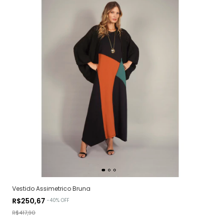
Vestido Assimetrico Bruna
R$250,67
-
40
%
OFF
R$417,90