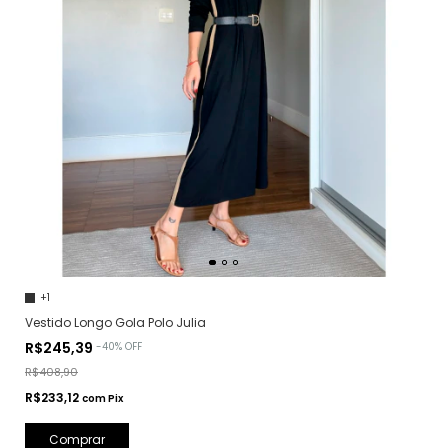
+1
Vestido Longo Gola Polo Julia
R$245,39
-
40
%
OFF
R$408,90
R$233,12
com
Pix
Comprar