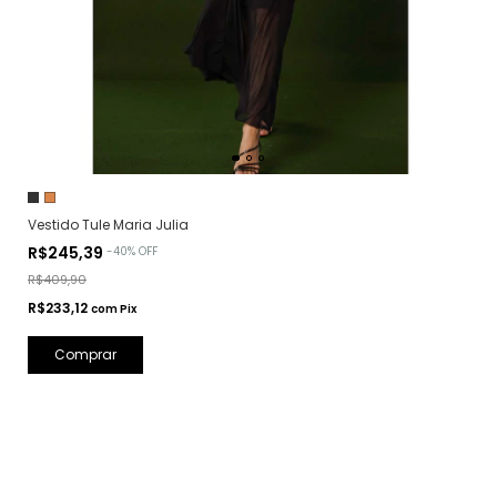
Vestido Tule Maria Julia
R$245,39
-
40
%
OFF
R$409,90
R$233,12
com
Pix
Comprar