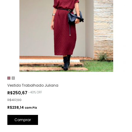
Vestido Trabalhado Juliana
R$250,67
-
40
%
OFF
R$417,90
R$238,14
com
Pix
Comprar