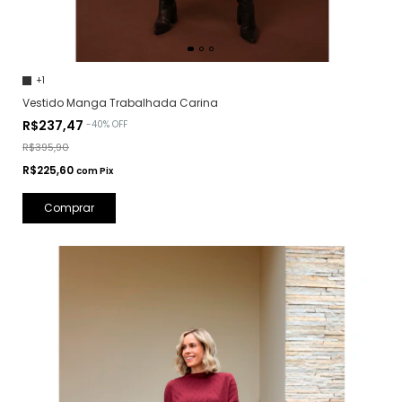
+1
Vestido Manga Trabalhada Carina
R$237,47
-
40
%
OFF
R$395,90
R$225,60
com
Pix
Comprar