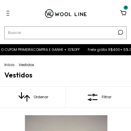
0
OM PRIMEIRACOMPRA E GANHE + 10%OFF
Frete grátis R$400+ 5% OFF no 
Início
.
Vestidos
Vestidos
Ordenar
Filtrar