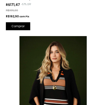
R$171,47
-
57
%
OFF
R$395,90
R$162,90
com
Pix
Comprar