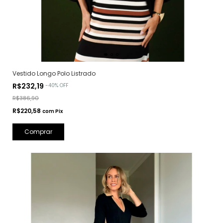
Vestido Longo Polo Listrado
R$232,19
-
40
%
OFF
R$386,90
R$220,58
com
Pix
Comprar