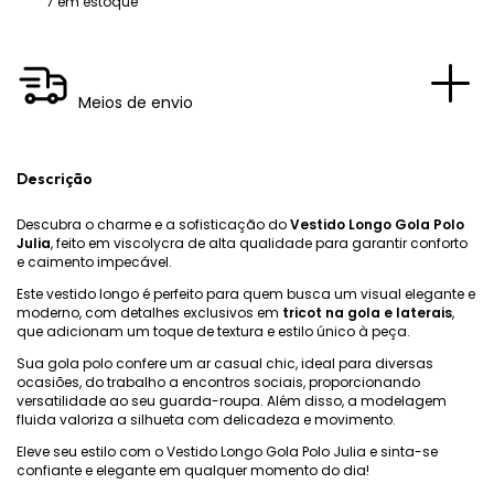
7
em estoque
Meios de envio
Descrição
Descubra o charme e a sofisticação do
Vestido Longo Gola Polo
Julia
, feito em viscolycra de alta qualidade para garantir conforto
e caimento impecável.
Este vestido longo é perfeito para quem busca um visual elegante e
moderno, com detalhes exclusivos em
tricot na gola e laterais
,
que adicionam um toque de textura e estilo único à peça.
Sua gola polo confere um ar casual chic, ideal para diversas
ocasiões, do trabalho a encontros sociais, proporcionando
versatilidade ao seu guarda-roupa. Além disso, a modelagem
fluida valoriza a silhueta com delicadeza e movimento.
Eleve seu estilo com o Vestido Longo Gola Polo Julia e sinta-se
confiante e elegante em qualquer momento do dia!