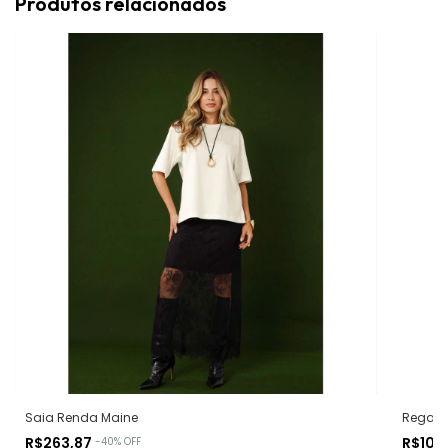
Produtos relacionados
Saia Renda Maine
Regata 
R$263,87
R$105
-
40
%
OFF