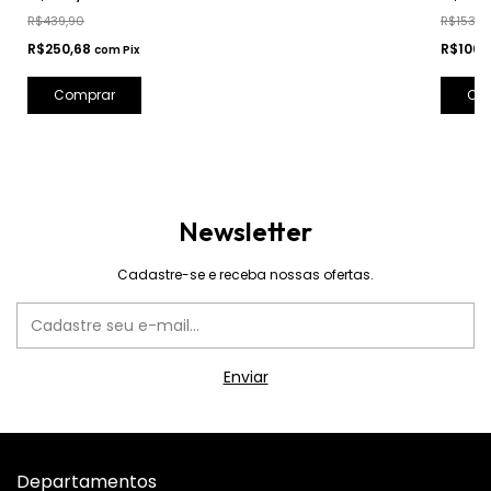
R$439,90
R$153,9
R$250,68
R$100,
com
Pix
Comprar
Co
Newsletter
Cadastre-se e receba nossas ofertas.
Departamentos