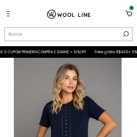
0
O CUPOM PRIMEIRACOMPRA E GANHE + 10%OFF
Frete grátis R$400+ 5% OF