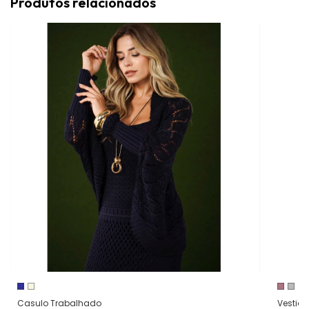
Produtos relacionados
Casulo Trabalhado
Vestid