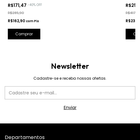
R$171,47
R$250
-
40
%
OFF
R$285,90
R$417,9
R$162,90
R$238,
com
Pix
Comprar
Co
Newsletter
Cadastre-se e receba nossas ofertas.
Departamentos