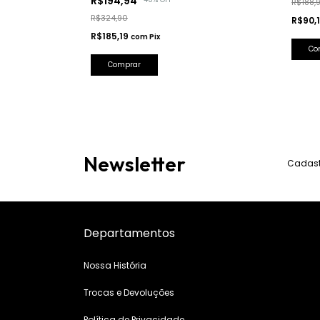
R$194,94
R$188,
R$324,90
R$90,
R$185,19
com
Pix
Co
Comprar
Newsletter
Cadastr
Departamentos
Nossa História
Trocas e Devoluções
Política de Privacidade