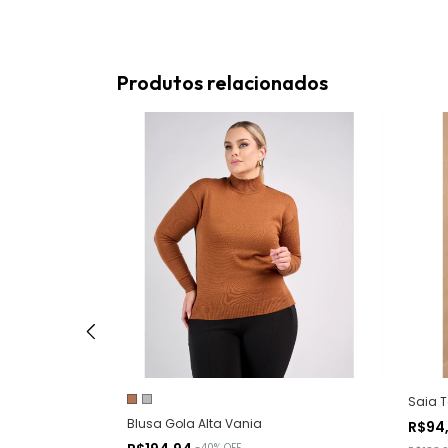
Produtos relacionados
Saia T
la
Blusa Gola Alta Vania
R$94
 4 ou mais
-
40
%
OFF