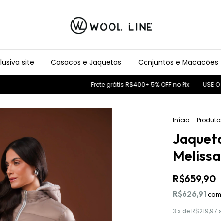
lusiva site
Casacos e Jaquetas
Conjuntos e Macacões
Frete grátis R$400+ 5% OFF no Pix
USE O CUPOM
Início
.
Produto
Jaquet
Melissa
R$659,90
R$626,91
com
3
x de
R$219,97