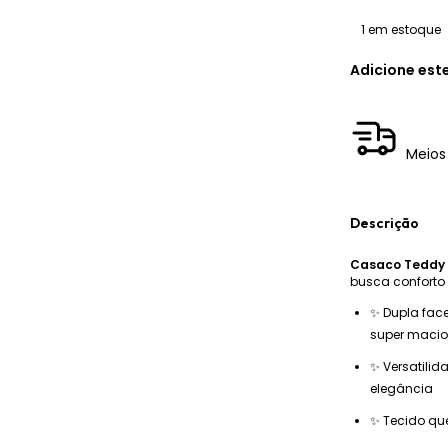
1
em estoque
Adicione est
Meios
Descrição
Casaco Teddy 
busca conforto 
✨ Dupla fa
super macio
✨ Versatilid
elegância
✨ Tecido que