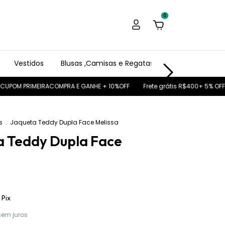
0
Vestidos
Blusas ,Camisas e Regatas
Calças,Shorts e
 PRIMEIRACOMPRA E GANHE + 10%OFF
Frete grátis R$400+ 5% OFF no Pi
s
.
Jaqueta Teddy Dupla Face Melissa
a Teddy Dupla Face
Pix
sem juros