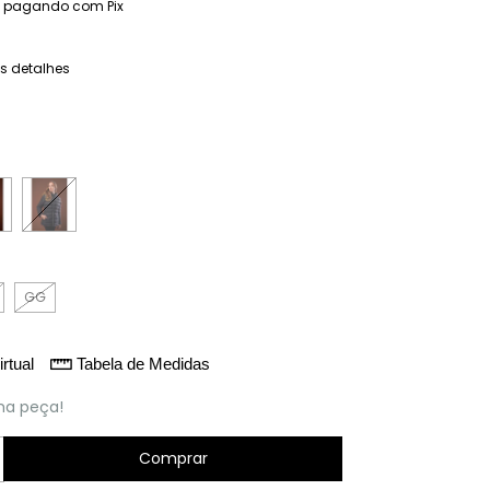
pagando com Pix
s detalhes
GG
rtual
Tabela de Medidas
ma peça!