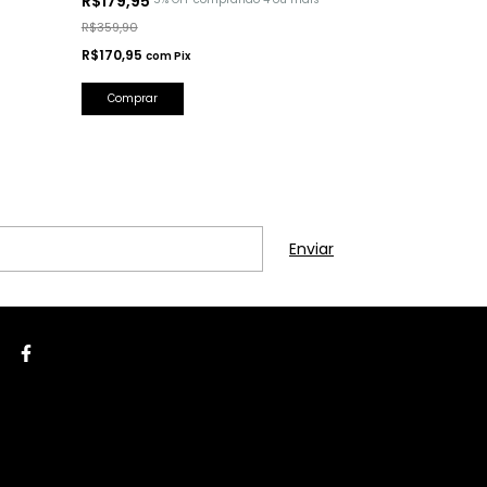
R$179,95
R$175,90
R$359,90
R$474,90
R$170,95
R$167,11
com
Pix
com
Pi
Comprar
Comprar