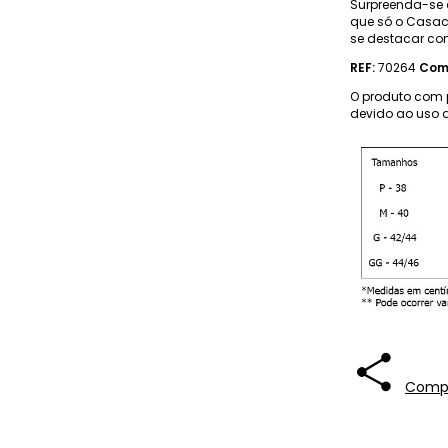
Surpreenda-se 
que só o Casac
se destacar co
REF:
70264
Com
O produto com 
devido ao uso d
Compa