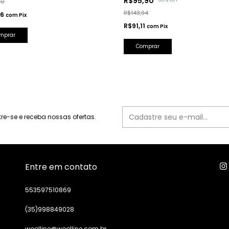
R$95,90
90
R$143,94
16
com
Pix
R$91,11
com
Pix
mprar
Comprar
e-se e receba nossas ofertas.
Entre em contato
553597510869
(35)998849028
woolline@woolline.com.br