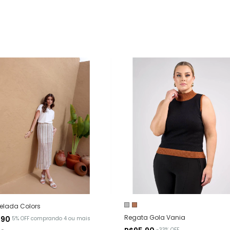
elada Colors
Regata Gola Vania
,90
5% OFF
comprando 4 ou mais
-
33
%
OFF