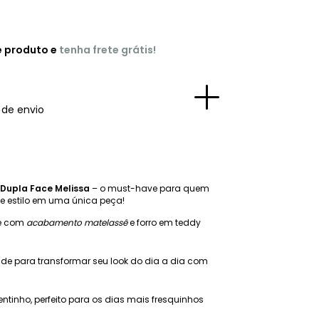
e produto e
tenha frete grátis!
 de envio
Dupla Face Melissa
– o must-have para quem
e estilo em uma única peça!
ce com
acabamento matelassê
e forro em teddy
ade para transformar seu look do dia a dia com
ntinho, perfeito para os dias mais fresquinhos