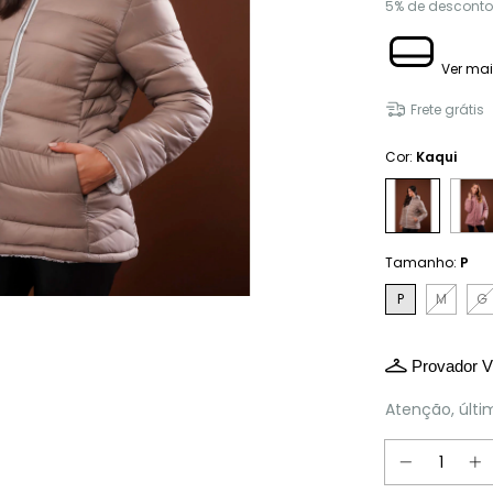
5% de desconto
Ver mai
Frete grátis
Cor:
Kaqui
Tamanho:
P
P
M
G
Provador Vi
Atenção, últi