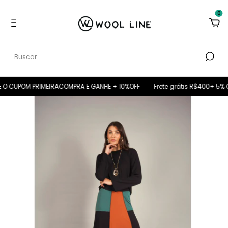
0
 CUPOM PRIMEIRACOMPRA E GANHE + 10%OFF
Frete grátis R$400+ 5% OFF