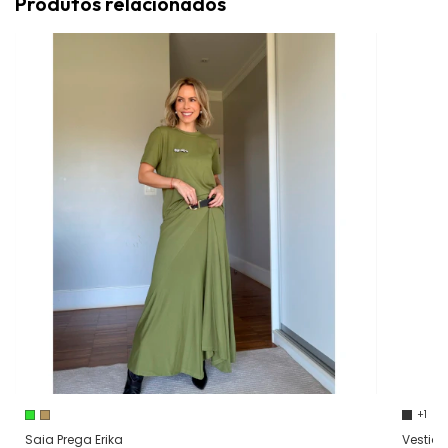
Produtos relacionados
+1
Saia Prega Erika
Vestid