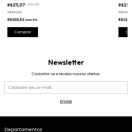
R$211,07
R$237
-
40
%
OFF
R$351,90
R$395,9
R$200,52
R$225,
com
Pix
Comprar
Co
Newsletter
Cadastre-se e receba nossas ofertas.
Departamentos