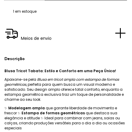
1
em estoque
Meios de envio
Descrição
Blusa Tricot Tabata: Estilo e Conforto em uma Peça Única!
Apaixone-se pela
Blusa em tricot ampla com estampa de formas
geométricas
, perfeita para quem busca um visual moderno e
sofisticado. Seu design amplo oferece total conforto, enquanto a
estampa geométrica exclusiva traz um toque de personalidade e
charme ao seu look.
✨
Modelagem ampla
que garante liberdade de movimento e
frescor ✨
Estampa de formas geométricas
que destaca sua
elegância e atitude ✨ Ideal para combinar com jeans, saias ou
calças, criando produções versáteis para o dia a dia ou ocasiões
especiais