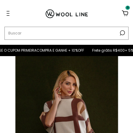
0
O CUPOM PRIMEIRACOMPRA E GANHE + 10%OFF
Frete grátis R$400+ 5% OF