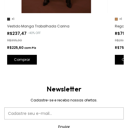
+1
+1
Vestido Manga Trabalhada Carina
Regata 
R$237,47
R$79,
-
40
%
OFF
R$395,90
R$263,9
R$225,60
R$75,1
com
Pix
Comprar
Co
Newsletter
Cadastre-se e receba nossas ofertas.