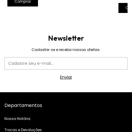
Comprar
Co
Newsletter
Cadastre-se e receba nossas ofertas.
Departamentos
Nossa História
Trocas e Devoluções