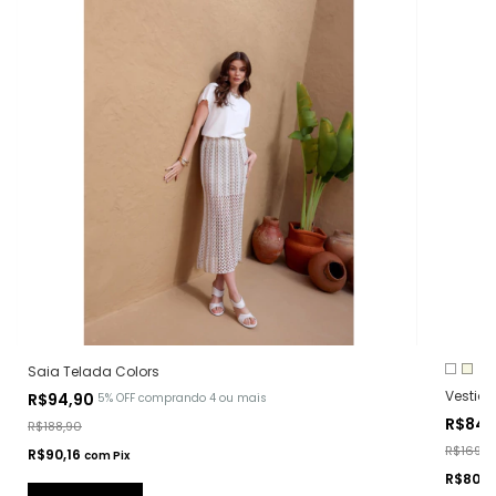
Saia Telada Colors
Vestid
R$94,90
5% OFF
comprando 4 ou mais
R$84,
R$188,90
R$169,9
R$90,16
com
Pix
R$80,7