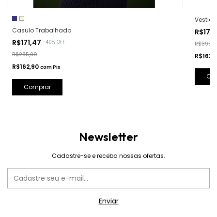
Vestido
Casulo Trabalhado
R$171
R$171,47
-
40
%
OFF
R$395,9
R$285,90
R$162,
R$162,90
com
Pix
Co
Comprar
Newsletter
Cadastre-se e receba nossas ofertas.