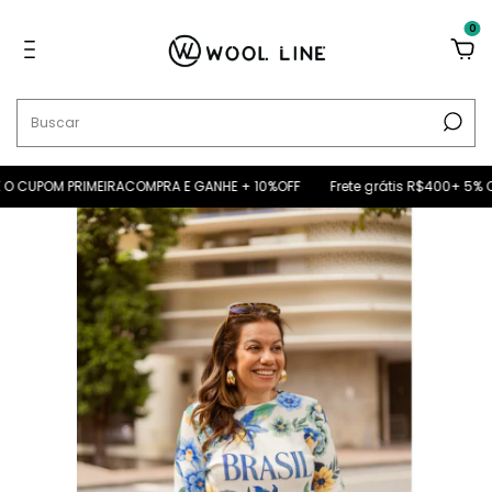
0
 CUPOM PRIMEIRACOMPRA E GANHE + 10%OFF
Frete grátis R$400+ 5% OFF