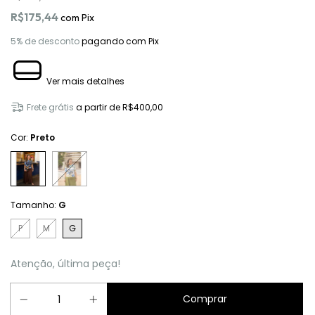
R$175,44
com
Pix
5% de desconto
pagando com Pix
Ver mais detalhes
Frete grátis
a partir de
R$400,00
Cor:
Preto
Tamanho:
G
P
M
G
Atenção, última peça!