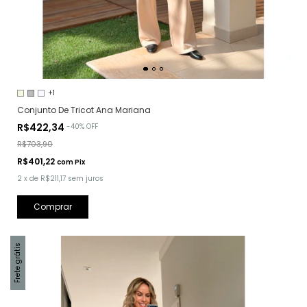
+1
Conjunto De Tricot Ana Mariana
R$422,34
-
40
%
OFF
R$703,90
R$401,22
com
Pix
2
x
de
R$211,17
sem juros
Comprar
Frete grátis