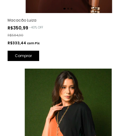
Macacão Luiza
R$350,99
-
40
%
OFF
R$584,90
R$333,44
com
Pix
Comprar