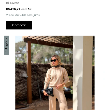
R$822,90
R$426,24
com
Pix
2
x
de
R$224,34
sem juros
Comprar
Frete grátis