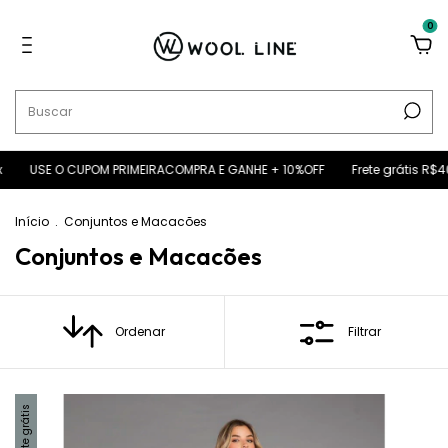
0
 O CUPOM PRIMEIRACOMPRA E GANHE + 10%OFF
Frete grátis R$400+ 5% O
Início
.
Conjuntos e Macacões
Conjuntos e Macacões
Ordenar
Filtrar
Frete grátis