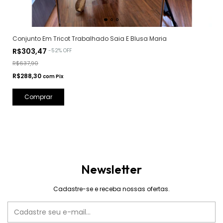
Conjunto Em Tricot Trabalhado Saia E Blusa Maria
R$303,47
-
52
%
OFF
R$637,90
R$288,30
com
Pix
Comprar
Newsletter
Cadastre-se e receba nossas ofertas.