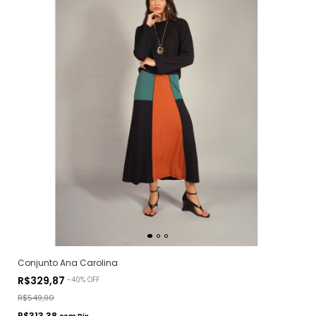
Conjunto Ana Carolina
R$329,87
-
40
%
OFF
R$549,90
R$313,38