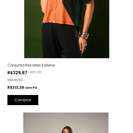
Conjunto Recortes Edilene
R$329,87
-
40
%
OFF
R$549,90
R$313,38
com
Pix
Comprar