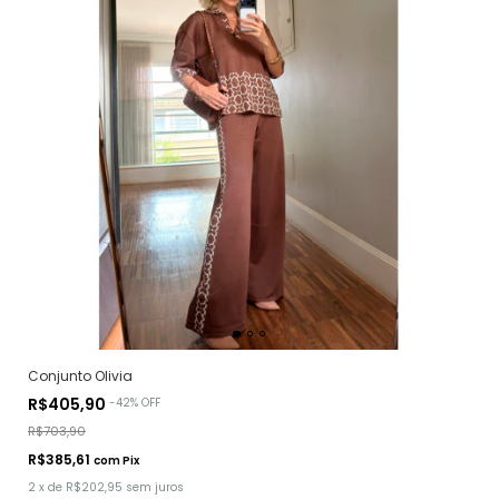
Conjunto Olivia
R$405,90
-
42
%
OFF
R$703,90
R$385,61
com
Pix
2
x
de
R$202,95
sem juros