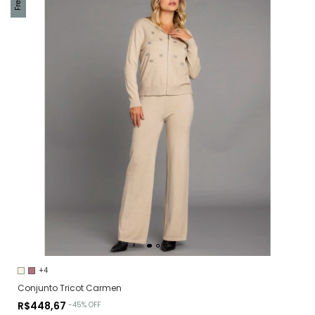
+4
Conjunto Tricot Carmen
R$448,67
-
45
%
OFF